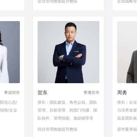
企业管理效能提升教练
企业战略
贺东
周勇
深圳市
潍坊市
阳光心态/
擅长：团队建设、角色认知、团队
擅长：企业
情商/企业
管理、目标管理、跨部门沟通、团
力培养发展
队协作、管理技能、激励辅导等
设及团队效
开发
综合管理效能提升教练
原华夏幸