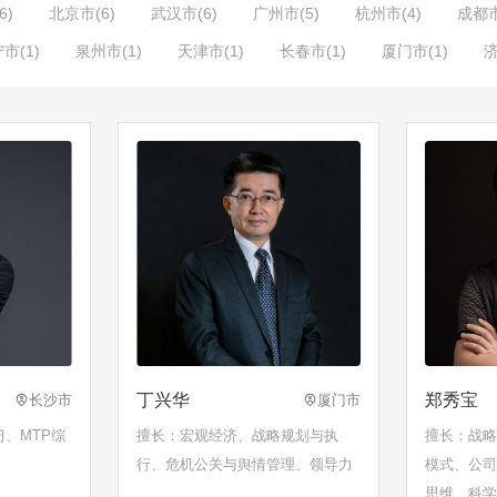
6)
北京市(6)
武汉市(6)
广州市(5)
杭州市(4)
成都市
市(1)
泉州市(1)
天津市(1)
长春市(1)
厦门市(1)
济
丁兴华
郑秀宝
长沙市
厦门市
、MTP综
擅长：宏观经济、战略规划与执
擅长：战
行、危机公关与舆情管理、领导力
模式、公
思维、科