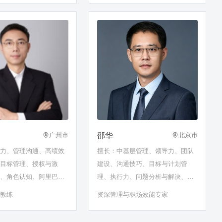
龙科技担任企业大学执
巢、腾讯、LG等企业培
邵华
广州市
北京市
导力、管理沟通、高绩效
擅长：中基层管理、领导力、团队
、目标管理、授权与激
建设、沟通技巧、目标与计划管
力、角色认知、阿里巴巴
理、执行力、问题分析与解决、创
斧
新思维、职场效能、AI⁺管理场景化
理教练
资深管理与职场效能专家
应用