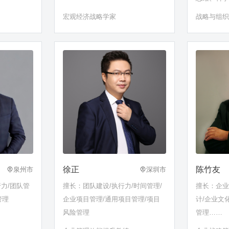
宏观经济战略学家
战略与组
徐正
陈竹友
泉州市
深圳市
行力/团队管
擅长：团队建设/执行力/时间管理/
擅长：企业
管理
企业项目管理/通用项目管理/项目
计/企业文
风险管理
管理……