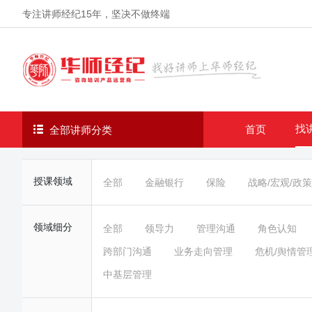
专注讲师经纪
15年
，坚决不做终端
找
首页
全部讲师分类
授课领域
全部
金融银行
保险
战略/宏观/政策
领域细分
全部
领导力
管理沟通
角色认知
跨部门沟通
业务走向管理
危机/舆情管
中基层管理