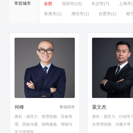
常驻城市
全部
深圳市(15)
长沙市(7)
上海市(
珠海市(1)
潍坊市(1)
合肥市(1)
南宁
何峰
粟文杰
深圳市
擅长：领导力、管理技能、目标管
擅长：领导力、行动学习
理、高效沟通、情商修炼、情绪与
合管理技能、沟通力等
压力管理等