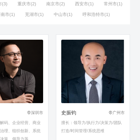
(3)
重庆市(2)
南京市(2)
西安市(1)
常州市(1)
南市(1)
芜湖市(1)
中山市(1)
呼和浩特市(1)
史振钧
深圳市
广州市
略解码、企业经营、商业
擅长：领导力/执行力/决策力/团队
司治理、组织创新、系统
打造/时间管理/系统思维
学决策、领导力等