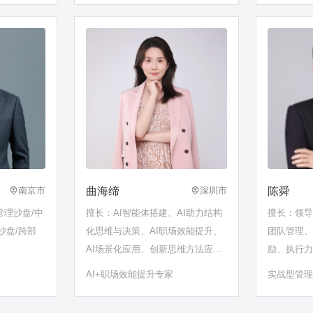
校长/原网
行校长/雀
训高管
曲海缔
陈舜
南京市
深圳市
管理沙盘/中
擅长：AI智能体搭建、AI助力结构
擅长：领
沙盘/跨部
化思维与决策、AI职场效能提升、
团队管理
AI场景化应用、创新思维方法应用
励、执行
及团队管理……
管理三板
AI+职场效能提升专家
实战型管