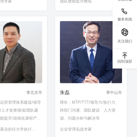
管理专家
团队效能提升教练
服务热线
关注我们
回到顶部
朱磊
北京市
中山市
运营管理体系建设/领导
擅长：MTP/TTT/领导力/执行力、
/人才发展领域/团队建
跨部门沟通、团队建设、人力资
能提升/游戏化课程产品
源、问题分析与解决等
福基业担任大学执行副
企业管理实战专家