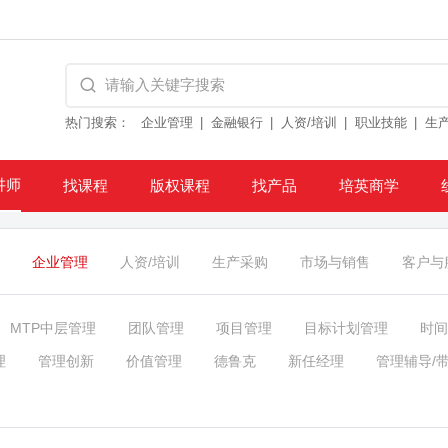
热门搜索：
企业管理
金融银行
人资/培训
职业技能
生
讲师
找课程
版权课程
找产品
培英商学
企业管理
人资/培训
生产采购
市场与销售
客户与
MTP中层管理
团队管理
项目管理
目标计划管理
时间
理
管理创新
价值管理
德鲁克
新任经理
管理辅导/