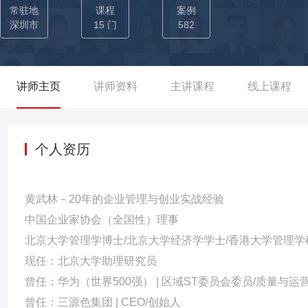
中同时投身于专业的咨询、培训事业，励志帮助更多的创业企业快
常驻地
课程
案例
安等近300家企业的战略、运营、市场、人事等人员进行培训，学员
深圳市
15 门
582
NLP、教练技术等与自己的实践相结合，针对国内企业的实际情况
验式训练系统，采用专业化、系统化的教练方法，情景体验式的教
的影响，并自发的改变。
讲师主页
讲师资料
主讲课程
线上课程
个人资历
黄武林－20年的企业管理与创业实战经验
中国企业家协会（全国性）理事
北京大学管理学博士/北京大学经济学学士/香港大学管理学
现任：北京大学助理研究员
曾任：华为（世界500强） | 区域ST委员会委员/质量与运
曾任：三源色集团 | CEO/创始人