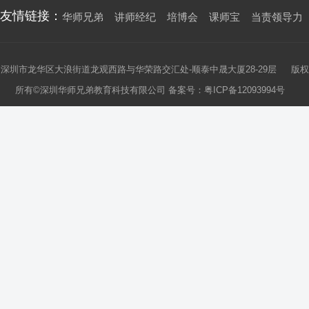
友情链接：
华师兄弟
讲师经纪
培博会
课师宝
当责领导力
深圳市龙华区大浪街道龙观西路与华荣路交汇处-顺泰中晟大厦28-29层 版权
所有©深圳华师兄弟教育科技有限公司 备案号：
粤ICP备12093994号