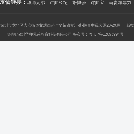
友情链接：
华师兄弟
讲师经纪
培博会
课师宝
当责领导力
深圳市龙华区大浪街道龙观西路与华荣路交汇处-顺泰中晟大厦28-29层 版权
所有©深圳华师兄弟教育科技有限公司 备案号：
粤ICP备12093994号