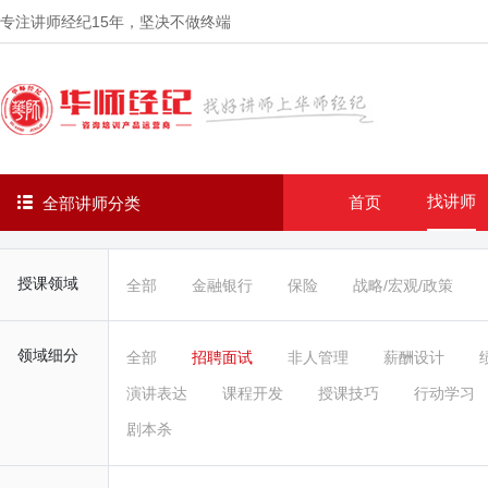
专注讲师经纪
15年
，坚决不做终端
找讲师
首页
全部讲师分类
授课领域
全部
金融银行
保险
战略/宏观/政策
领域细分
全部
招聘面试
非人管理
薪酬设计
演讲表达
课程开发
授课技巧
行动学习
剧本杀