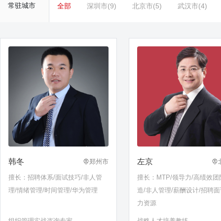
常驻城市
全部
深圳市(9)
北京市(5)
武汉市(4)
韩冬
左京
郑州市
擅长：招聘体系/面试技巧/非人管
擅长：MTP/领导力/高绩效团
理/情绪管理/时间管理/华为管理
造/非人管理/薪酬设计/招聘面
力资源
组织管理实战咨询专家
战略人才培养教练