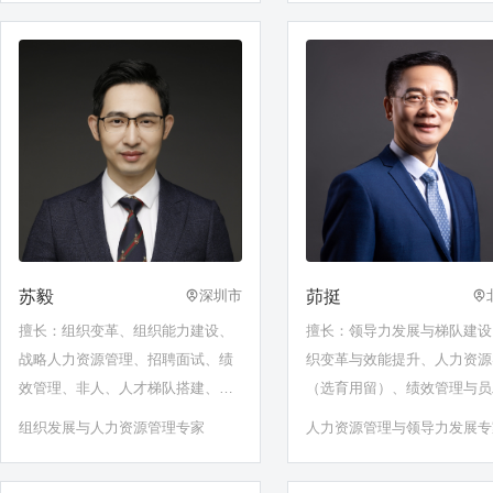
理资深专家
苏毅
茆挺
深圳市
擅长：组织变革、组织能力建设、
擅长：领导力发展与梯队建设
战略人力资源管理、招聘面试、绩
织变革与效能提升、人力资源
效管理、非人、人才梯队搭建、企
（选育用留）、绩效管理与员
业文化建设、培训发展体系建设、
励、高绩效团队建设、医药行
组织发展与人力资源管理专家
人力资源管理与领导力发展专
OKR设计等
理……