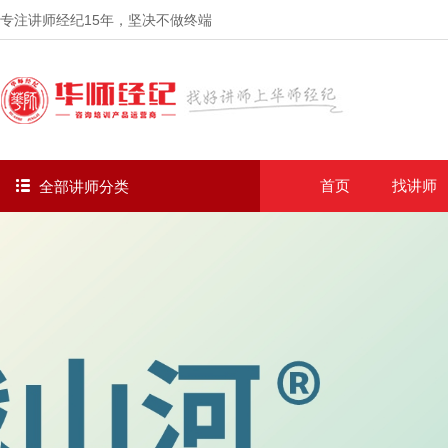
专注讲师经纪
15年
，坚决不做终端
首页
找讲师
全部讲师分类