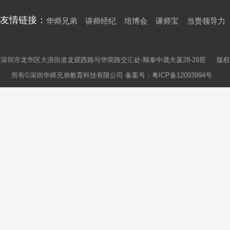
友情链接：
华师兄弟
讲师经纪
培博会
课师宝
当责领导力
深圳市龙华区大浪街道龙观西路与华荣路交汇处-顺泰中晟大厦28-29层 版权
所有©深圳华师兄弟教育科技有限公司 备案号：
粤ICP备12093994号