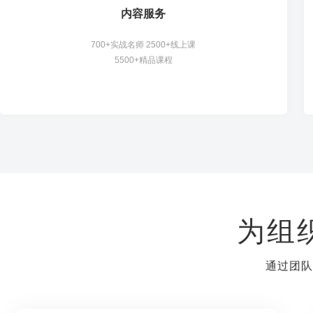
内容服务
700+实战名师 2500+线上课
5500+精品课程
为组
通过团队