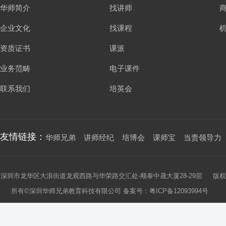
华师简介
找讲师
企业文化
找课程
资质证书
课派
业务范畴
电子课件
联系我们
培英会
友情链接：
华师兄弟
讲师经纪
培博会
课师宝
当责领导力
深圳市龙华区大浪街道龙观西路与华荣路交汇处-顺泰中晟大厦28-29层 版权
所有©深圳华师兄弟教育科技有限公司 备案号：
粤ICP备12093994号