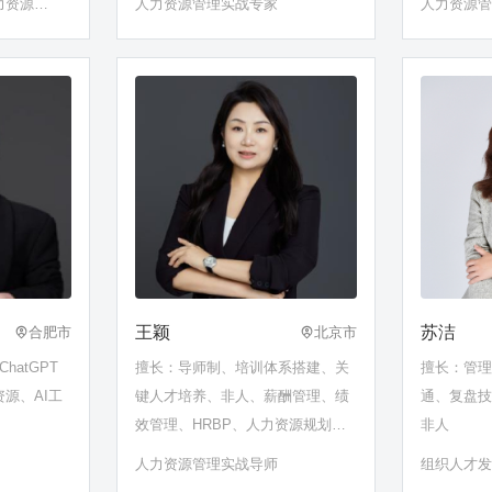
力资源管
人力资源管理实战专家
人力资源
王颖
苏洁
合肥市
北京市
ChatGPT
擅长：导师制、培训体系搭建、关
擅长：管
源、AI工
键人才培养、非人、薪酬管理、绩
通、复盘
效管理、HRBP、人力资源规划、
非人
人才体系、招聘面试等
人力资源管理实战导师
组织人才