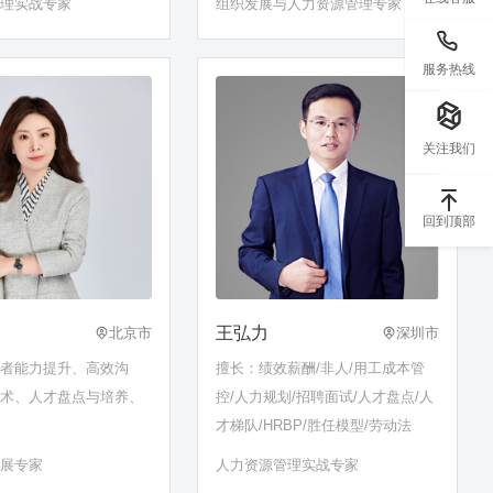
管理实战专家
组织发展与人力资源管理专家
OKR设计等
服务热线
关注我们
回到顶部
王弘力
北京市
深圳市
理者能力提升、高效沟
擅长：绩效薪酬/非人/用工成本管
技术、人才盘点与培养、
控/人力规划/招聘面试/人才盘点/人
才梯队/HRBP/胜任模型/劳动法
发展专家
人力资源管理实战专家