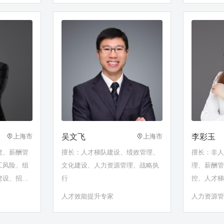
吴文飞
李彩玉
上海市
上海市
建、薪酬管
擅长：人才梯队建设、绩效管理、
擅长：非
工风险、组
文化建设、人力资源管理、战略执
理、薪酬
建设、招聘
行
控、人才
设、领导力
搭建、人才
人才效能提升专家
人力资源管
人才激励
才官版权
心理学…