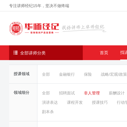
专注讲师经纪
15年
，坚决不做终端
找
首页
全部讲师分类
授课领域
全部
金融银行
保险
战略/宏观/政策
领域细分
全部
招聘面试
非人管理
薪酬设计
演讲表达
课程开发
授课技巧
行动
剧本杀