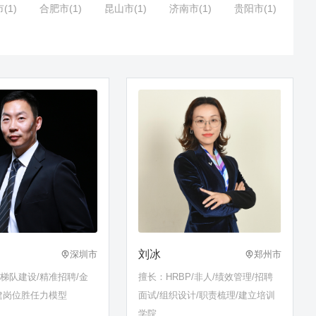
(1)
合肥市(1)
昆山市(1)
济南市(1)
贵阳市(1)
刘冰
深圳市
郑州市
梯队建设/精准招聘/金
擅长：HRBP/非人/绩效管理/招聘
建岗位胜任力模型
面试/组织设计/职责梳理/建立培训
学院