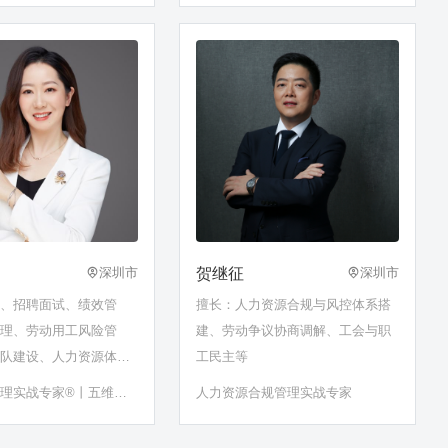
贺继征
深圳市
深圳市
人、招聘面试、绩效管
擅长：人力资源合规与风控体系搭
管理、劳动用工风险管
建、劳动争议协商调解、工会与职
梯队建设、人力资源体系
工民主等
盘点、HRBP、OKR、
理实战专家®丨五维人
人力资源合规管理实战专家
、岗位胜任力建模、管理
主创导师
…