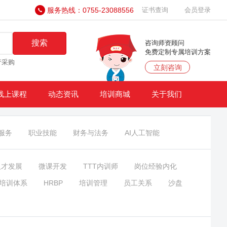
服务热线：0755-23088556
证书查询
会员登录
搜索
咨询师资顾问
免费定制专属培训方案
产采购
立刻咨询
线上课程
动态资讯
培训商城
关于我们
服务
职业技能
财务与法务
AI人工智能
人才发展
微课开发
TTT内训师
岗位经验内化
培训体系
HRBP
培训管理
员工关系
沙盘