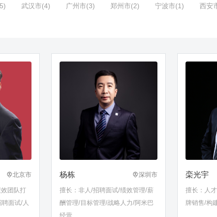
5)
武汉市(4)
广州市(3)
郑州市(2)
宁波市(1)
西安市
杨栋
栾光宇
北京市
深圳市
绩效团队打
擅长：非人/招聘面试/绩效管理/薪
擅长：人才
招聘面试/人
酬管理/目标管理/战略人力/阿米巴
牌销售/构
经营