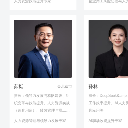
人力资源效能提升专家
企业用工风险防控与人
理资深专家
茆挺
孙林
北京市
擅长：领导力发展与梯队建设、组
擅长：DeepSeek&amp;
织变革与效能提升、人力资源实战
工作效率提升、AI人力资
（选育用留）、绩效管理与员工激
具应用等
励、高绩效团队建设、医药行业管
人力资源管理与领导力发展专家
AI职场效能提升专家
理……