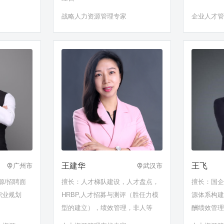
战略人力资源管理专家
企业人才
王建华
王飞
广州市
武汉市
源/招聘面
擅长：人才梯队建设，人才盘点，
擅长：国
职业规划
HRBP,人才招募与测评（胜任力模
源体系构
型的建立），绩效管理，非人等
酬绩效管
梯队建设