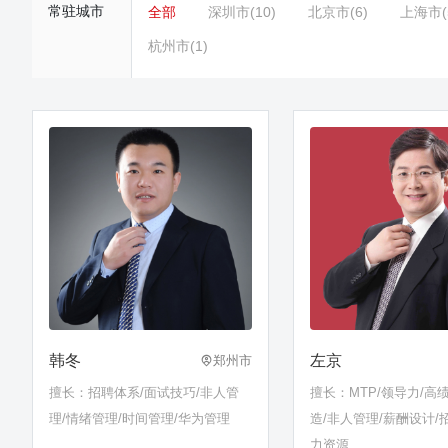
常驻城市
全部
深圳市(10)
北京市(6)
上海市(
杭州市(1)
韩冬
左京
郑州市
擅长：招聘体系/面试技巧/非人管
擅长：MTP/领导力/高
理/情绪管理/时间管理/华为管理
造/非人管理/薪酬设计/
力资源