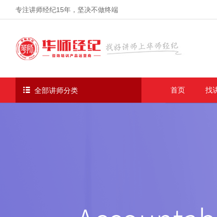
专注讲师经纪
15年
，坚决不做终端
首页
找
全部讲师分类