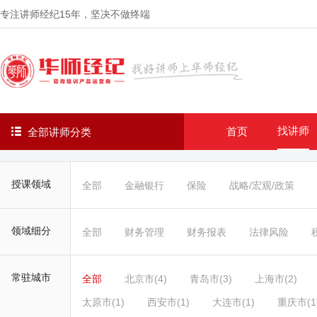
专注讲师经纪
15年
，坚决不做终端
找讲师
首页
全部讲师分类
授课领域
全部
金融银行
保险
战略/宏观/政策
领域细分
全部
财务管理
财务报表
法律风险
常驻城市
全部
北京市(4)
青岛市(3)
上海市(2)
太原市(1)
西安市(1)
大连市(1)
重庆市(1