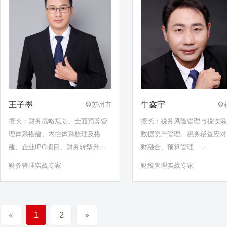
王子墨
牛鑫宇
苏州市
擅长：财务战略规划、全面预算管
擅长：税务风险管理与税收筹
理体系搭建、内控体系梳理及搭
数据资产管理、税务稽查应对
建、企业IPO项目、财务转型升
财融合、预算管理……
级、财务管理框架体系建设、财务
财务管理实战专家
财税管理实战专家
分析、风险管控、税收筹划、集团
资金管理、财务共享中心建设等
«
1
2
»