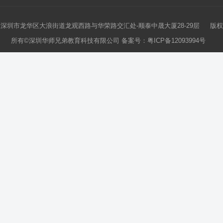
深圳市龙华区大浪街道龙观西路与华荣路交汇处-顺泰中晟大厦28-29层 版权
所有©深圳华师兄弟教育科技有限公司 备案号：
粤ICP备12093994号