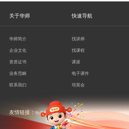
关于华师
快速导航
华师简介
找讲师
企业文化
找课程
资质证书
课派
业务范畴
电子课件
联系我们
培英会
友情链接：
华师兄弟
讲师经纪
培博会
课师宝
当责领