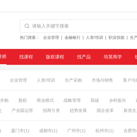
热门搜索：
企业管理
金融银行
人资/培训
职业技能
生
讲师
找课程
版权课程
找产品
培英商学
企业管理
人资/培训
生产采购
市场与销售
客户与
/并购
股权
商业模式
战略管理
双碳
乡村振兴
化
产业园运营
招商引资
趋势发展
国企改革
新质生
)
厦门市(1)
成都市(1)
广州市(1)
杭州市(1)
合肥市(