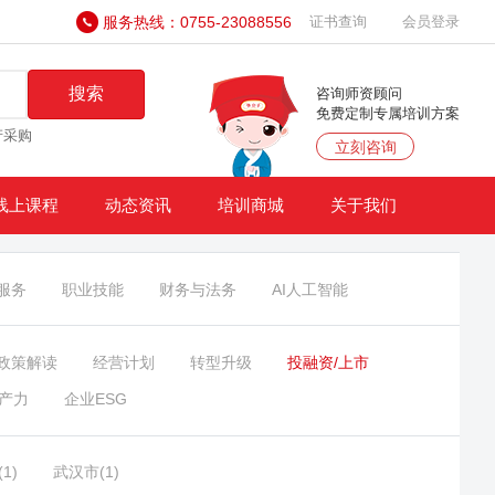
服务热线：0755-23088556
证书查询
会员登录
搜索
咨询师资顾问
免费定制专属培训方案
产采购
立刻咨询
线上课程
动态资讯
培训商城
关于我们
服务
职业技能
财务与法务
AI人工智能
政策解读
经营计划
转型升级
投融资/上市
产力
企业ESG
1)
武汉市(1)