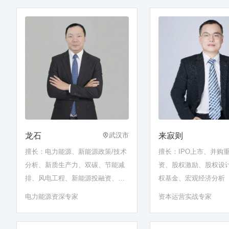
龙石
来寂则
武汉市
擅长：电力能源、新能源政策/技术
擅长：IPO上市、并购
分析、新质生产力、双碳、节能减
资、股权激励、股权设
排、风电工程、新能源投融资、新
权基金、宏观经济分析
能源全产业链布局、低碳数智化技
电力能源资深专家
资本运营实战专家
术、环保水务