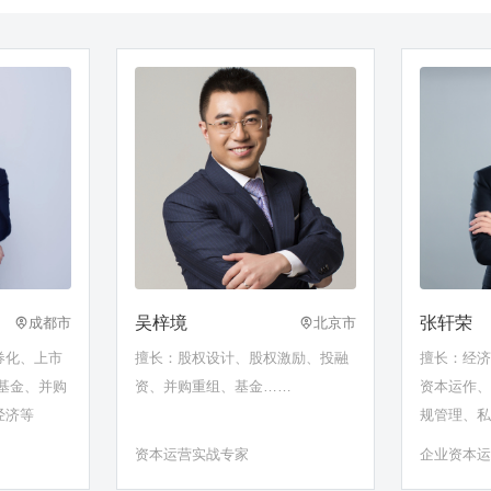
吴梓境
张轩荣
成都市
北京市
券化、上市
擅长：股权设计、股权激励、投融
擅长：经
基金、并购
资、并购重组、基金……
资本运作
经济等
规管理、
资本运营实战专家
企业资本