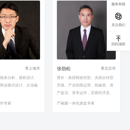
服务热线
关注我们
回到顶部
张劲松
上海市
北京市
务报表分析、股权设计、
擅长：政府财政转型、央国企转型
、商业模式设计、企业融
升级、产业招商运营、投融资、资
产盘活、资本运作，宏观经济及政
策解读，特色党课+红色管理
运作专家
产融建一体化操盘专家