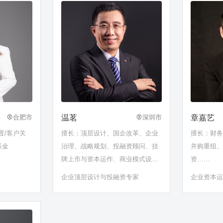
温茗
章嘉艺
合肥市
深圳市
置/客户关
擅长：顶层设计、国企改革、企业
擅长：财
基金
治理、战略规划、投融资顾问、挂
并购重组
牌上市与资本运作、商业模式设
资……
计、股权设计、商业计划书
企业顶层设计与投融资专家
企业资本