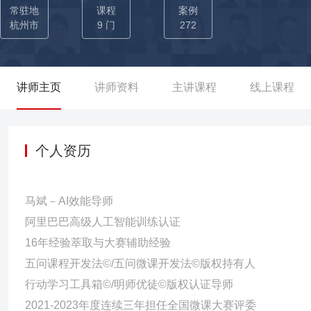
次年主动招聘简历投递率超出往年20%。开展《工匠文化精品课程
常驻地
课程
案例
利工匠文化学员受人超过30万人。 ——为重庆轨道：开展《课程开
杭州市
9 门
272
赛，其中有两名讲师分别获得第一和第三名的好成绩。 ——为曹操
出专车司机系统培训课程27门，后内部整合，从运营、维护、推广
——为大唐集团河南公司：开展《内训师培养项目》，培养讲师26名
讲师主页
讲师资料
主讲课程
线上课程
户好评。 ——为丽水农商行：开展《TTT内训师选拔与培养认证项目
间参训学员实现自主开发微课36门，现场试讲获办事处主任及各县人
岗位微课体系清单与微课开发》，现场产出5个条线岗位微课体系清
个人资历
开发工作坊》，培训微课开发讲师50名，现场产出微课30余门，助
余人参加了第二轮微课开发工作坊。
马斌－AI效能导师
阿里巴巴高级人工智能训练认证
16年经验萃取与大赛辅助经验
五问课程开发法©/五问微课开发法©版权持有人
行动学习工具箱©/明师优徒©版权认证导师
2021-2023年度连续三年担任全国微课大赛评委