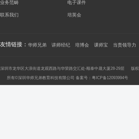
业务范畴
电子课件
联系我们
培英会
友情链接：
华师兄弟
讲师经纪
培博会
课师宝
当责领导力
深圳市龙华区大浪街道龙观西路与华荣路交汇处-顺泰中晟大厦28-29层 版权
所有©深圳华师兄弟教育科技有限公司 备案号：
粤ICP备12093994号