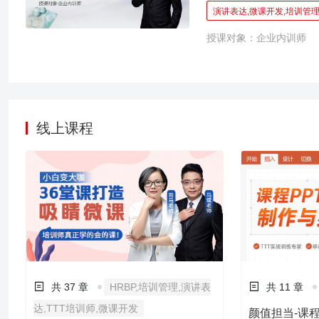
业、万众创业”，继内部
演讲表达,微课开发,培训管
销加盟制等等形态，组织
授课对象：企业内训师
更好的结合起来。 随着
已经成为自主学习和企业
短、小、精，那这种课程
分钟以内，让学员可以学
观众注意力，使其愿意学
线上课程
共 37 章
HRBP,培训管理,演讲表
共 11 章
达,TTT培训师,微课开发
颜值担当-课