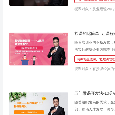
经验流失，组失需要在同
授课对象：从业经验2年
否有以下困惑：外出培训
专业课程找不到合适的老
容的TTT课程输出的成
授课如此简单 -让课
随着培训业的不断发展，
法实际解决企业内部专业
以推动组织绩效提升，最
演讲表达,微课开发,培训管
在“内容”上有优势，但
授课对象：有授课经验的
课技巧，有时候效果还不
下：由于没有过多时间研
如案例教学、现场模似等
致现场冷场；虽然有PP
五问微课开发法-10
随着组织发展的需求，企
部，推动人才发展，减少