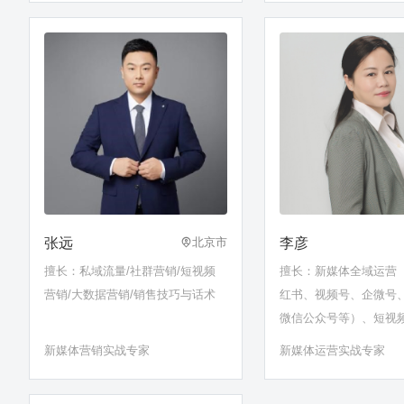
张远
李彦
北京市
擅长：私域流量/社群营销/短视频
擅长：新媒体全域运营
营销/大数据营销/销售技巧与话术
红书、视频号、企微号
微信公众号等）、短视
播带货、企微社群和私
新媒体营销实战专家
新媒体运营实战专家
体门店线上线下组合运
作、AI写作、数字人短