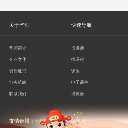
关于华师
快速导航
华师简介
找讲师
企业文化
找课程
资质证书
课派
业务范畴
电子课件
联系我们
培英会
友情链接：
华师兄弟
讲师经纪
培博会
课师宝
当责领