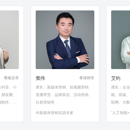
窦伟
艾钧
南京市
深圳市
（抖音、小
擅长：新媒体营销、短视频营销、
擅长：企
、朋友圈、
直播带货、品牌策划、活动营销、
能、双碳
频制作、直
社群营销等
联网、大
域运营、实
AI新媒体营销实战专家
“人工智能
营、文案创
视频创