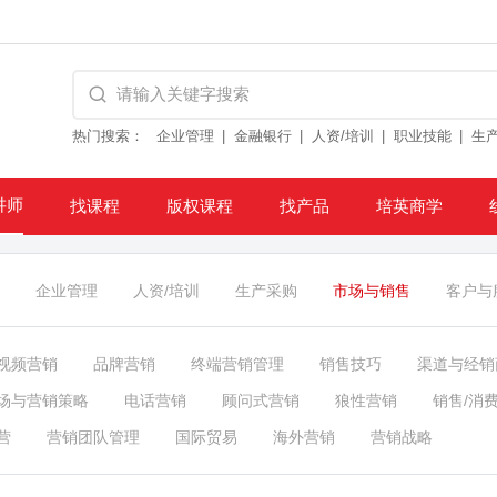
热门搜索：
企业管理
金融银行
人资/培训
职业技能
生
讲师
找课程
版权课程
找产品
培英商学
企业管理
人资/培训
生产采购
市场与销售
客户与
视频营销
品牌营销
终端营销管理
销售技巧
渠道与经销
场与营销策略
电话营销
顾问式营销
狼性营销
销售/消
营
营销团队管理
国际贸易
海外营销
营销战略