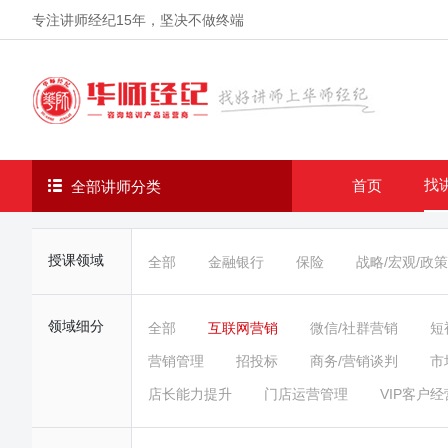
专注讲师经纪
15年
，坚决不做终端
找
首页
全部讲师分类
授课领域
全部
金融银行
保险
战略/宏观/政策
领域细分
全部
互联网营销
微信/社群营销
短
营销管理
招投标
商务/营销谈判
市
店长能力提升
门店运营管理
VIP客户经