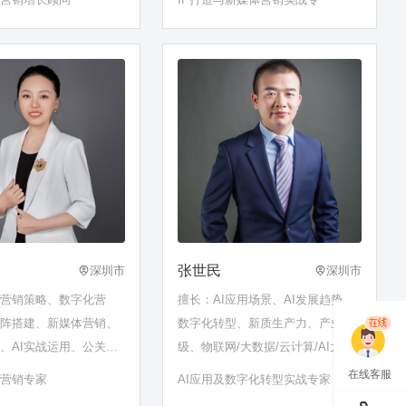
张世民
深圳市
深圳市
外营销策略、数字化营
擅长：AI应用场景、AI发展趋势、
矩阵搭建、新媒体营销、
数字化转型、新质生产力、产业升
、AI实战运用、公关关
级、物联网/大数据/云计算/AI大模
…
型/数字孪生应用、互联网思维、数
在线客服
化营销专家
AI应用及数字化转型实战专家
字化营销、商业模式创新、投融资