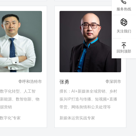
策略
服务热线
关注我们
回到顶部
张勇
呼和浩特市
深圳市
业数字化转型、人工智
擅长：AI+新媒体全域营销、乡村
、新能源、数智创新、物
振兴IP打造与传播、短视频+直播
数据营销
带货、网络舆情和公关处理等
+数字化”专家
新媒体运营实战专家