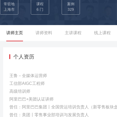
-创建“培训+训练”的训练系统]：运用阿里盒马数据化带训跟踪模式
常驻地
课程
案例
环体系，建立师兄选用育留汰体系，培养5000+师兄（能带人），30
上海市
6 门
329
期间—— [01-构建新媒体获客系统]：打造新媒体获客系统，包含短
万+营收。获得集团最佳创新奖。 [02-搭建企业大学]：主导巴奴
新员工、管理者设计培训方案，共为企业输送5000+名优秀人才、1
讲师主页
讲师资料
主讲课程
线上课程
例，5%的创新，进入营运标准并全国推广。 [03-构建人才发展体
徒绑定三大机制，为企业输送100+名核心人才，助力企业拓新店50家
-搭建课程体系]：基于美团APP端新零售场景，设计开发45门课
个人资历
牌课程），对5家新店进行轮训，助力创造单店平效行业第一销售额，同
新零售模式的人才能力模型（人才选拔+培养+晋升），建立平台人
王鲁－全媒体运营师
系，输出65门零售业务必修课，全面提升员工的业务能力。 ——任职家
工信部AIGC工程师
发展及部门技能学习”航海船计划的设计与落地，对企业各层级（管
高级培训师
超新人项目，累计培训1000+场、中层人才（店总）领导力发展课
阿里巴巴+美团认证讲师
成为家乐福年度最佳培训项目。 [02-打造培训师队伍]：针对企
曾任：阿里巴巴集团丨全国营运培训负责人（新零售板块
专职培训经理进行培养，促使52位成为家乐福认证培训师，550位
曾任：美团丨零售事业部培训与发展负责人