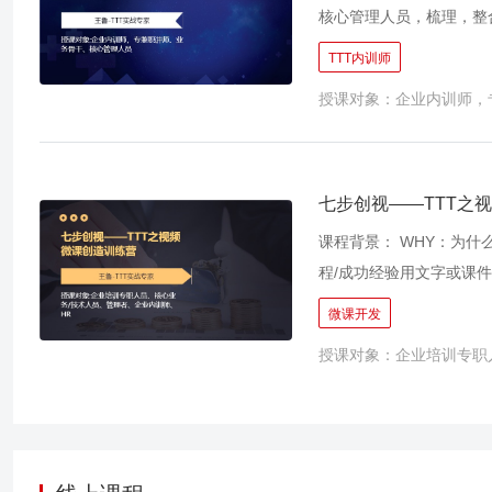
核心管理人员，梳理，整
不能为组织所用，出现业
TTT内训师
的方法论，推动企业沉淀
授课对象：企业内训师，
一，就是有一套自己的内
骨干的实践经验沉淀下来
让更多的人才快速掌握，
好经验”
七步创视——TTT之
课程背景： WHY：为什
程/成功经验用文字或课
多人才技能方法：通过视
微课开发
学员复制成功； 3）打
授课对象：企业培训专职
文，好记易懂，省时省成
频微课，沉淀业务实践经
理自己的工作经验，工作
门，由自己提炼，创作，
自己制作的视频微课，能