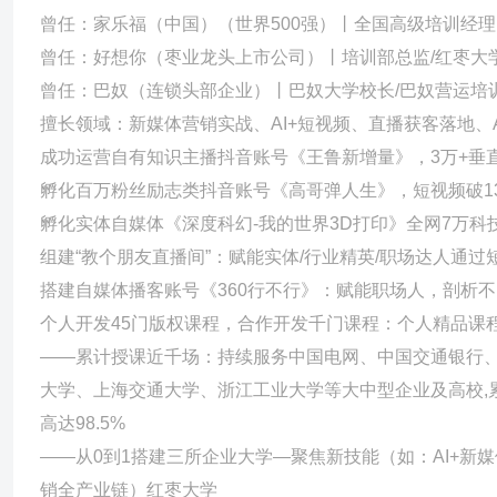
曾任：家乐福（中国）（世界500强）丨全国高级培训经理
曾任：好想你（枣业龙头上市公司）丨培训部总监/红枣大
曾任：巴奴（连锁头部企业）丨巴奴大学校长/巴奴营运培
擅长领域：新媒体营销实战、AI+短视频、直播获客落地、
成功运营自有知识主播抖音账号《王鲁新增量》，3万+垂直
孵化百万粉丝励志类抖音账号《高哥弹人生》，短视频破138
孵化实体自媒体《深度科幻-我的世界3D打印》全网7万科
组建“教个朋友直播间”：赋能实体/行业精英/职场达人通过短
搭建自媒体播客账号《360行不行》：赋能职场人，剖析
个人开发45门版权课程，合作开发千门课程：个人精品课程
——累计授课近千场：持续服务中国电网、中国交通银行
大学、上海交通大学、浙江工业大学等大中型企业及高校,累
高达98.5%
——从0到1搭建三所企业大学—聚焦新技能（如：AI+
销全产业链）红枣大学