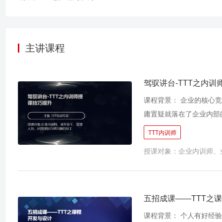
主讲课程
驾驭讲台-TTT之内
课程背景： 企业的核心
庸置疑就落在了企业内部
是，往往是“茶壶里煮饺
TTT内训师
企业内训师，怎样能够“
授课对象：企业内训师、
发出观点时能够聚焦精炼
够画龙点睛，让学员意犹
掌控过程，难忘结尾”四
五招成课——TTT之
课程背景： 个人有好经