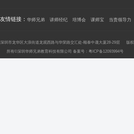
友情链接：
华师兄弟
讲师经纪
培博会
课师宝
当责领导力
深圳市龙华区大浪街道龙观西路与华荣路交汇处-顺泰中晟大厦28-29层 版权
所有©深圳华师兄弟教育科技有限公司 备案号：
粤ICP备12093994号