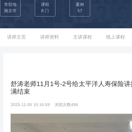
募股权15.3亿，地产基金9.7亿，私募证券9.5亿 【01】-带领瑞承
常驻地
课程
案例
额，实现募集过亿产品11个，完成IDG二手份额母基金1.25亿，是公
南京市
8 门
57
底情况下，助力投资业务全国第一； →2017-2018年：连续投资
内外保险业务，完成完成家族信托架构38个,首保总保费2.6亿，总保费
→2019-2020年：P2P暴雷背景下半年内从全国倒数第二提升为全
讲师主页
讲师资料
主讲课程
线上课程
整体业绩全国第二； →2023年：海内外保险业务总业绩全国第一,
舒涛老师11月1号-2号给太平洋人寿保
满结束
2025-11-05 10:16:59
浏览次数486