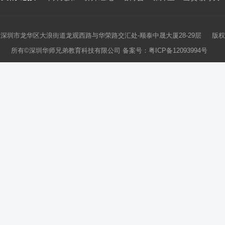
深圳市龙华区大浪街道龙观西路与华荣路交汇处-顺泰中晟大厦28-29层 版权
所有©深圳华师兄弟教育科技有限公司 备案号：
粤ICP备12093994号