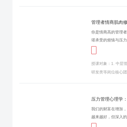
好提升管理水平。团
题，都成为管理中不
和水平。
管理者情商肌肉
你是情商高的管理者
堪承受的烦恼与压力
助员工改善情绪状态
事实是：全球范围内
授课对象：1. 中
商是雅芳的DNA，
素，是企业应该投资
研发类等岗位核心团队
臼，这会威胁到他们
也会损害你激励他人
船开多远？取决于团
压力管理心理学
商是被证明能够影响
我们的财富在增加，
越来越好，但深入的
获收入的同时，也在