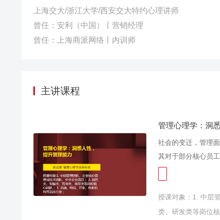
上海交大/浙江大学/西安交大特约心理讲师
曾任：安利（中国）丨营销经理
曾任：上海商派网络丨内训师
主讲课程
管理心理学：洞
社会的变迁，管理面
其对于部分核心员工
公司管理层使尽浑身
向，以工作绩效为根
授课对象：1. 中
于更好的提升员工的
的心理要素也越来越
类、研发类等岗位核