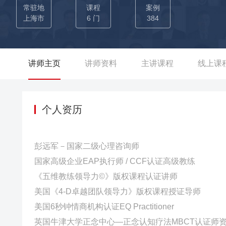
认证种子师资； 【打破墨守成规辅导，心理学体验式提倡者】
常驻地
课程
案例
（促动技术）的思维来做培训，让学员直面业务拓展的心魔，
上海市
6 门
384
展创造近1000万级的业绩。
讲师主页
讲师资料
主讲课程
线上课
个人资历
彭远军－国家二级心理咨询师
国家高级企业EAP执行师 / CCF认证高级教练
《五维教练领导力©》版权课程认证讲师
美国《4-D卓越团队领导力》版权课程授证导师
美国6秒钟情商机构认证EQ Practitioner
英国牛津大学正念中心—正念认知疗法MBCT认证师