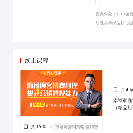
碍，精神分裂症，甚
授课对象：1. 中
内5000位职业经理
0%的雇员感到压力
研发类等岗位核心团
绪，管理情绪，让情
对方的需要，更好的
线上课程
共 19 章
市场与营销策略,营销管
共 4 