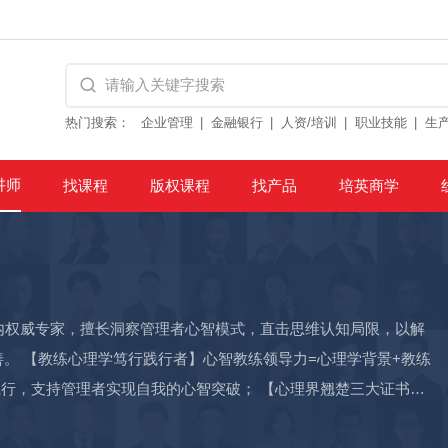
热门搜索：
企业管理
金融银行
人资/培训
职业技能
生
讲师
找课程
版权课程
找产品
培英商学
内权威专家，擅长洞察管理者心智模式，直击思维认知局限，以解
。 【教练心理学笃行践行者】心智教练领导力=心理学背景+教练
践行，支持管理者实现自我的心智突破； 【心理界翘楚三大证书持
EQ Practitioner、牛津大学正念中心—正念认知疗法MBCT