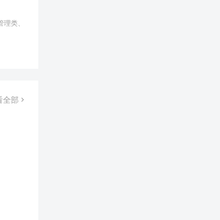
显示的国
管理类、
失眠，而5
？识别情
，体会
看全部