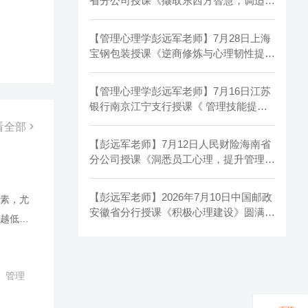
省分公司授课《撷取东西方智慧，调适情
绪压力状态》圆满结束！
【管理心理学彭远军老师】7月28日上海
宝钢包装授课《逆商修炼与心理韧性提
升》圆满结束！
【管理心理学彭远军老师】7月16日江苏
银行南京江宁支行授课《 管理技能提
升》圆满结束！
看全部
【彭远军老师】7月12日人民财险海南省
分公司授课《洞悉员工心理，提升管理沟
通绩效》圆满结束！
【彭远军老师】2026年7月10日中国邮政
素，尤
安徽省分行授课《积极心理建设》圆满结
越低？
束！
务为导
并着眼
、管理
，管理中
，以期更