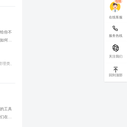
力等议
的绩效
在线客服
给你不
服务热线
如何帮
个残酷的
说：“情
关注我们
管理类、
定性因
情绪的窠
回到顶部
动力，
领团队的
效！情
的工具
们在收
人格障