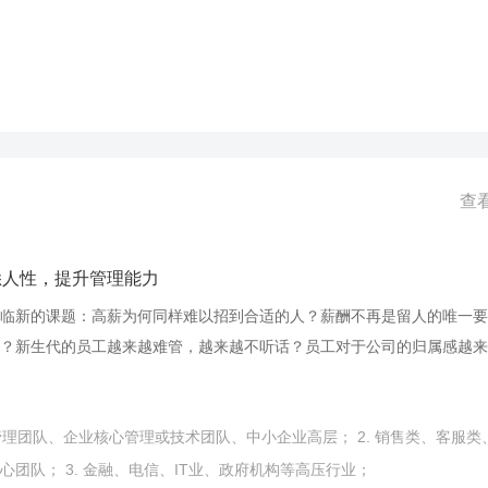
查
悉人性，提升管理能力
临新的课题：高薪为何同样难以招到合适的人？薪酬不再是留人的唯一要
？新生代的员工越来越难管，越来越不听话？员工对于公司的归属感越来
解数，员工的工作满意度仍然在不断下降？…… 传统管理往往以工作任
本。然而，随着富士康事件之后，管理者开始更多关注员工的心理成长，
层管理团队、企业核心管理或技术团队、中小企业高层； 2. 销售类、客服类
心理资本，最终实现管理成效。“科学管理”模式逐步转向“人性管理”模式
被重视。 员工的态度、人格模式、动机、情绪等非技能性要素得以关注
心团队； 3. 金融、电信、IT业、政府机构等高压行业；