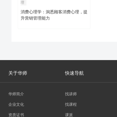
理
幸福家庭
（精品短
消费心理学：洞悉顾客消费心理，提
升营销管理能力
关于华师
快速导航
华师简介
找讲师
企业文化
找课程
资质证书
课派