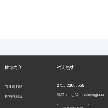
靠经营——解秘婚姻魔盒
课）
推荐内容
咨询热线
0755-23088556
商业讲师班
邮箱：hsjj@huashijingji.com
机构总裁班