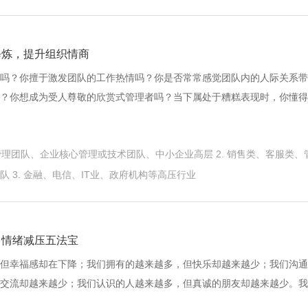
队建设、沟通能力、领导风格等，组织文化、工作与生活的平衡、工作压
可或缺的部分。因而，管理心理学，就是以人性为根本，着眼于提升管理
修炼，提升组织情商
吗？你擅于激发团队的工作热情吗？你是否常常感觉团队内的人际关系带
？你想成为受人尊敬的欣赏式管理者吗？当下属处于糟糕表现时，你懂得
吗？情绪驱动人，人驱动绩效；提升组织情商，就是提升工作绩效； 一
情商正在下降！（6秒钟情商机构）雅芳Avon公司首席执行官安德拉•琼所
层管理团队、企业核心管理或技术团队、中小企业高层 2. 销售类、客服类、
因为它对公司整个运营过程中每一环节都至关重要。”情商是企业成败的决
的“蓝筹股”。 “未能发展情绪的自我感知能力的领导者，可能会落入隔绝
 3. 金融、电信、IT业、政府机构等高压行业
的真我。事实上，不愿意去发掘自己的内心世界，这不但会削弱你自身的
的能力。”——《哈佛商业评论》您将带领您团队的船开往哪里？您能带
队领导者的情商！提升管理者的情商影响力，提升组织情商，改善组织绩
：情绪减压五法宝
93%的领导力, 是最能快速提升整体领导力的一项重要能力。
但幸福感却在下降；我们拥有的越来越多，但快乐却越来越少；我们沟通
交流却越来越少；我们认识的人越来越多，但真诚的朋友却越来越少。我
收获数倍的压力！ 过度的压力可能会引发情绪抑郁、失眠，重度焦虑，