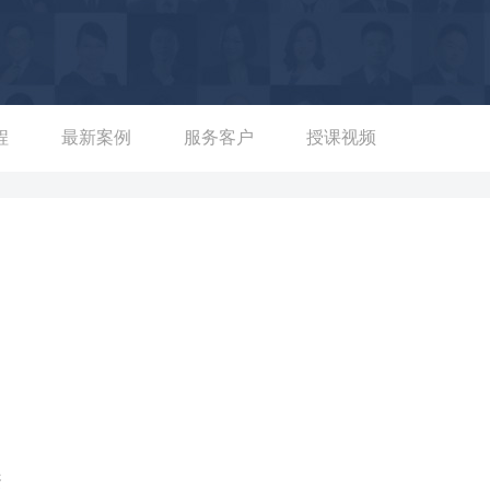
曾连续10年为安利（中国）的经销商体系进行培训，用行动学习
挑战心理障碍，并持续辅导改善经销商的心智模式，为企业业务发
程
最新案例
服务客户
授课视频
资