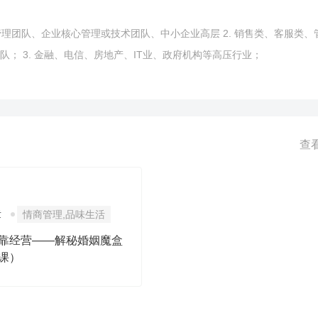
至引发自杀等恶性事件，严重影响公司的正常高效的运营； 据调研报告
层管理团队、企业核心管理或技术团队、中小企业高层 2. 销售类、客服类、
人中， 其中70%有较高的职业压力，其中的40% 有“严重的负面情绪” 和
和衰竭，2/3 的员工压力与工作有关。如何合理管理压力，避免情绪失控
队； 3. 金融、电信、房地产、IT业、政府机构等高压行业；
绪不再成为导火索，觉察自己的情绪，表达自己的感受，感受对方的情绪
情绪探讨，更多的减压之道！
查
章
情商管理,品味生活