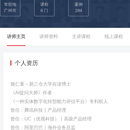
点。 为银行、物流、车载等多行业提供数字化服务，协助20+家企业从0到1搭建数字平台。 ——为南湖国旅提供旅游贷数字化升
常驻地
课程
案例
级项目，为该国率每年成功节省数十万的运营费用。 ——为深圳建
广州市
6 门
284
上业务落地。 ——为锡商银行策划企业小贷业务，通过中台体系实
万的运营成本。 ——为车载硬件销售商亚美，实现转型智慧出行服
疗器械搭建系统，参与微信小程序营销策略，实现数字化转型，该项目已成立独立子公司运
讲师主页
讲师资料
主讲课程
线上课程
务，7年国际话业务经验协助业务大幅提升。 ——为Paytm接入2
及游戏本地交易结算方案，实现日活用户平均提升3%，留存用户提升
段，调整产品结构，优化系统加载及运营频道结构，实现人均下载提升2
个人资历
本地化。 ——为阿里巴巴开展印度Diwali（印度最大的节日）三
用户，活动期间专题下载转化37.5%，人均PV提升3.6%，人均下载提升
骆仁童－易三仓大学在读博士
游戏下载平台。 为多家学院与机构讲授区块链、金融科技、平台运营等数字化课程，为数字化搭建添砖加瓦 01-学院：担任广州
《AI提问大师》作者
新华学院、中山大学工商管理学院、华南理工大学工商管理学院校
《一种实体数字化转型能力评估平台》专利权人
辅导，为数字经济培养新生代人才。并刊发《区块链+金融科技应用
曾任：腾讯科技丨产品经理
02-企业：（包揽物流、高科技、保险、银行、国企等多行业） —
曾任：UC（优视科技）丨高级产品经理
讲授《实体业务数字化运营优化》4期课程，与淘厂易训后定下一个
曾任：阿里巴巴丨海外业务总监