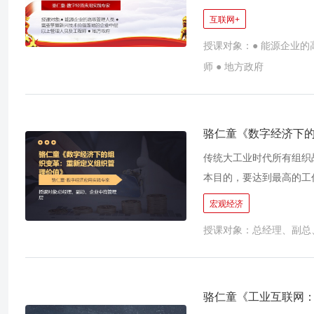
源的利用已不仅停留在清
互联网+
的能源利用。因此，能源
授课对象：● 能源企业的
而生。在“十三五”规划纲
师 ● 地方政府
联网代表世界未来能源发
展的重大需求。 本课程
部、宏观到微观的思路，
理、应用到价值实现的方
骆仁童《数字经济下
会、用得好的程度，为中
传统大工业时代所有组织
果。
本目的，要达到最高的工
积累长期经验来磨合各项
宏观经济
革新带来了巨大的社会和
授课对象：总经理、副总
卖方市场假设已经不再成
跟不上市场上不断变化的
下，新的组织管理体系的
下组织变革的新特点和新
骆仁童《工业互联网