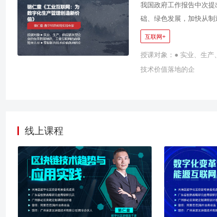
价值的创新来源。通过激
我国政府工作报告中次提
字经济未来。
础、绿色发展，加快从制
联网之后，又一个的改革
互联网+
联网延伸、创新和发展的
授课对象：● 实业、生产
合发展、开放协同与创新
技术价值落地的企
的发展也为5G（第五代
新的舞台。 本课程为学
设与实践方略，最终能实
与云计算在工业互联网中
等；并且会智能化工厂、
线上课程
介绍。最后对工业互联网