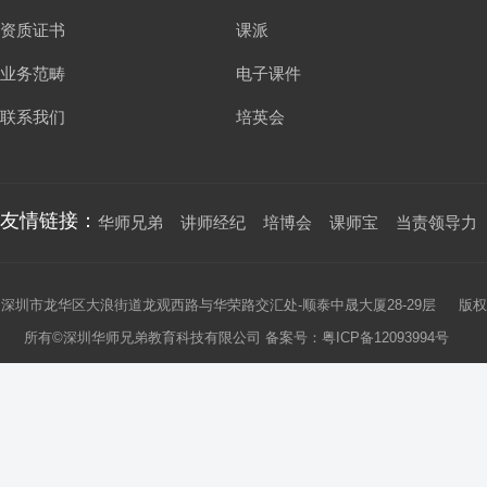
资质证书
课派
业务范畴
电子课件
联系我们
培英会
友情链接：
华师兄弟
讲师经纪
培博会
课师宝
当责领导力
深圳市龙华区大浪街道龙观西路与华荣路交汇处-顺泰中晟大厦28-29层 版权
所有©深圳华师兄弟教育科技有限公司 备案号：
粤ICP备12093994号