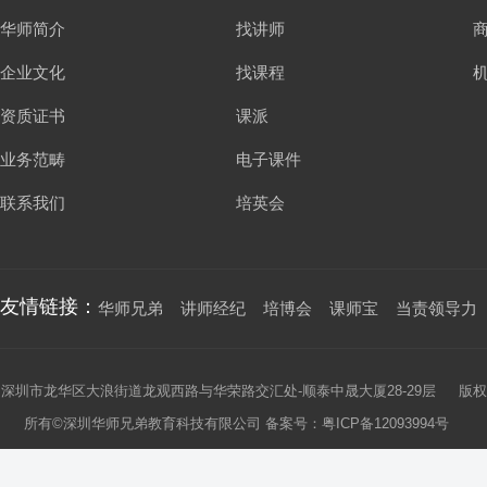
华师简介
找讲师
企业文化
找课程
资质证书
课派
业务范畴
电子课件
联系我们
培英会
友情链接：
华师兄弟
讲师经纪
培博会
课师宝
当责领导力
深圳市龙华区大浪街道龙观西路与华荣路交汇处-顺泰中晟大厦28-29层 版权
所有©深圳华师兄弟教育科技有限公司 备案号：
粤ICP备12093994号