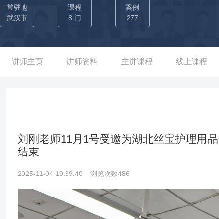
烟、东方电气、华润集团、东风集团、中船重工、中国航发、海尔电
常驻地
课程
案例
项目咨询服务，为企业优化了大量的生产流程，生产效率提升明显
武汉市
8 门
277
评。期间授课场次超过600场，授课人数超过20000人次，课程好评
讲师主页
讲师资料
主讲课程
线上课程
刘刚老师11月1号受邀为湖北丝宝护理用
结束
2025-11-04 19:39:40
浏览次数486