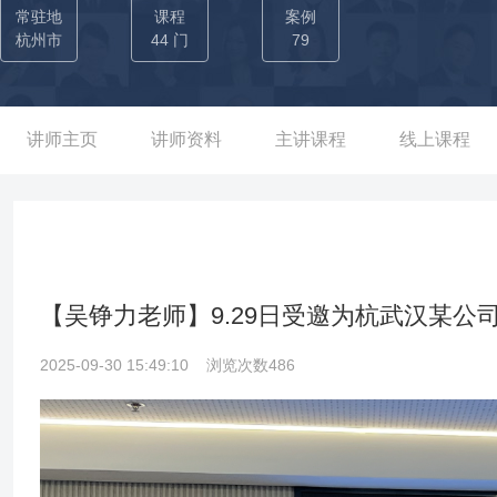
成。 02-老师曾成功帮助创业酵母期与杭州地区10多家公司建立
常驻地
课程
案例
训和业务管理、制度体系搭建项目的交付，项目交付满意度高达98%
杭州市
44 门
79
规模成长的关键决策。成功搭建起了绩效管理、人才培养、HRBP等多
能层面：已成功为多家企业打造多元化人才培育体系，提升组织效能与
站、菜鸟等企业开展《DISC领导力》等领导力系列课程，累计授课10
讲师主页
讲师资料
主讲课程
线上课程
发出多门销售培训课程，《因人而异的销售管理》《销售团队的选
的销售业绩增长30%以上。
【吴铮力老师】9.29日受邀为杭武汉某
2025-09-30 15:49:10
浏览次数486