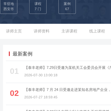
及贷款额度超过4亿，并实现有主有备； ——任职华夏幸福基业股份
常驻地
课程
案例
组织架构及制度体系搭建，形成以城市资源统筹、城市资产管理、城
西安市
7 门
67
邢台、元氏、行唐四个区域的市政道桥、景观园林、场馆公建等基础
条，城市会客厅策划3个、建成2个； 3）2017年冬季百日会战验
道更是列入集团示范项目；所带团队获评年度优秀团队，2017-20
讲师主页
讲师资料
主讲课程
线上课程
作，城市发展组业绩排名始终位列事业部第一； ——任职陕西西咸
规划设计、招标采购、造价、施工等工程建设全过程管理，完成陕西
（24.5万㎡）的落地（涉及工程招标11亿，完成进度产值5亿）；
最新案例
开发，完成西咸公交、西咸供热、三供一业接管及能源产业引导、
联网设计》并获批国家能源局首批示范项目； 3）建立新区交易平
【泰丰老师】7.29日受邀为某机关工会委员会开展
01
金融园区、国际文教园区及管委会本级政府采购交易活动110余场次
2026-07-30 13:00:18
亿政策性贷款的审批。
【泰丰老师】7 月 24 日受邀走进某知名房地产企
02
2026-07-27 18:59:45