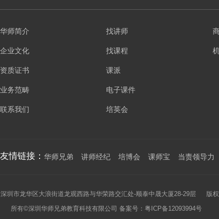
华师简介
找讲师
企业文化
找课程
资质证书
课派
业务范畴
电子课件
联系我们
培英会
友情链接：
华师兄弟
讲师经纪
培博会
课师宝
当责领导力
深圳市龙华区大浪街道龙观西路与华荣路交汇处-顺泰中晟大厦28-29层 版权
所有©深圳华师兄弟教育科技有限公司 备案号：
粤ICP备12093994号