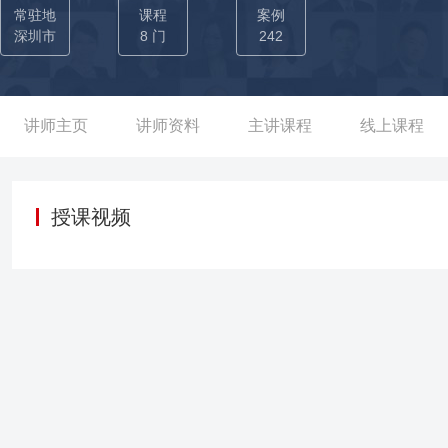
所）等知名公司合作，并服务多家名企，优化组织结构、建设人才
常驻地
课程
案例
解，老师特点是见识过世面、建立过系统，能抬头看天，低头走路，
深圳市
8 门
242
对公司流程和组织架构进行梳理，对整体架构调整为产品和市场为
制；推行OKR目标管理体系，全面负责飞书落地项目，形成公开透
效率 ；从0 开始搭建人力三支柱模型，通过几个月的运作，基本形
讲师主页
讲师资料
主讲课程
线上课程
进行调整，统一为单一体系，提升组织内的人才晋升效率；招聘体
率，并招聘到超过10名总监级别的高层管理者；并在入职后设计全
能源大中华区学习发展总经理 ——负责企业培训体系建设：组织高
授课视频
核心人员，为人员发展编撰培训发展文件和培训手册，并多次主导
司部门经理培训培养项目；作为企业亚太区认证领导力讲师，为200
业技能类 曾任职戴尔日本及亚太区高级人力资源管理顾问 ——负
潜员工库，并针对性为企业规划实施全球顶级领导力人才发展项目（lead
人力核心管理团队成员，协助亚太区人力负责人进行跨国和跨地区
化管理等课程 曾任广田控股集团人力资源总监 ——负责集团组织
战略规划，对集团的组织结构进行优化，实现三级管控的定位确认