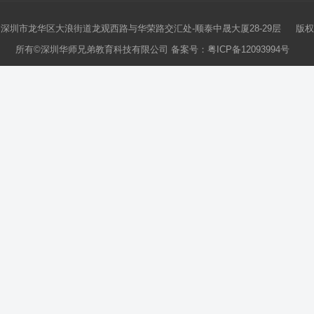
深圳市龙华区大浪街道龙观西路与华荣路交汇处-顺泰中晟大厦28-29层 版权
所有©深圳华师兄弟教育科技有限公司 备案号：
粤ICP备12093994号