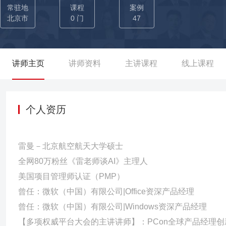
项目连续3年入选微软Office部门Top5创新成果，向全球副总裁汇
常驻地
课程
案例
牌，收获80万+粉丝，单条AI教学视频播放量破1300万；培养30+专业AI讲师。 办公软件应用：重塑效率边界的实战
北京市
0 门
47
技术升级：主导Excel开发者平台API设计，为办公软件注入AI能
数据处理效率提升300%+。 2）行业解决方案落地：为SAP、PwC
据整合、可视化难题，相关成果在微软Ignite、GlobalExcelConf
讲师主页
讲师资料
主讲课程
线上课程
it等顶级大会讲师，分享办公软件+AI实战技巧，单场直播观看量超
个人资历
雷曼－北京航空航天大学硕士
全网80万粉丝《雷老师谈AI》主理人
美国项目管理师认证（PMP）
曾任：微软（中国）有限公司|Office资深产品经理
曾任：微软（中国）有限公司|Windows资深产品经理
【多项权威平台大会的主讲讲师】：PCon全球产品经理创新大会、