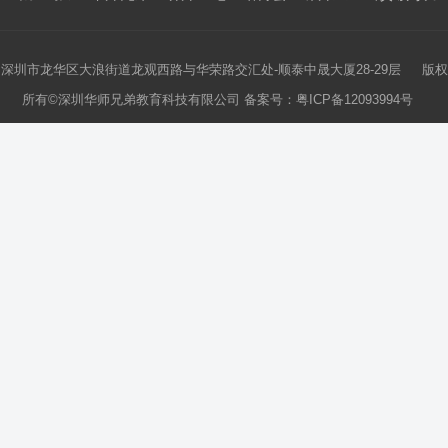
深圳市龙华区大浪街道龙观西路与华荣路交汇处-顺泰中晟大厦28-29层 版权
所有©深圳华师兄弟教育科技有限公司 备案号：
粤ICP备12093994号