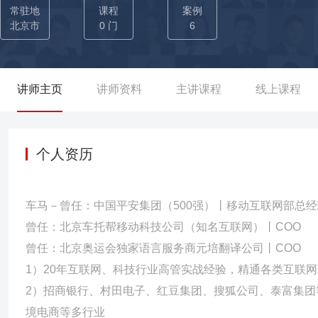
行银行内部生成式AI应用的典范。 02-曾为红豆集团定制【AI营
常驻地
课程
案例
5%，新品推广周期缩短1个月，成功实现营销全流程AI化。 03-
北京市
0 门
6
套AI提示词文库，精准匹配内容创作需求，促使内容创作效率提升3
浏览时长增加20%，有效提升了平台的竞争力。 04-曾主导泰富百
员精准营销，会员复购率提升40%，销售额同比增长20%，大幅提升
讲师主页
讲师资料
主讲课程
线上课程
用到实际的工作中，从提示词文库的建立→提问方式的规范→生成
从原来的平均一周缩短至一天，成本降低70%，同时内容的吸引力大
个人资历
车马－曾任：中国平安集团（500强）丨移动互联网部总经
曾任：北京车托帮移动科技公司（知名互联网）丨COO
曾任：北京奥运会独家语言服务商元培翻译公司丨COO
1）20年互联网、科技行业高管实战经验，精通各类互联
2）招商银行、村田电子、红豆集团、搜狐公司、泰富集团等