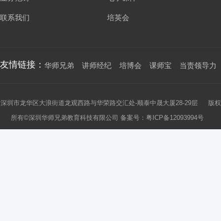
联系我们
培英会
友情链接：
华师兄弟
讲师经纪
培博会
课师宝
当责领导力
深圳市龙华区大浪街道龙观西路与华荣路交汇处-顺泰中晟大厦28-29层 版权
所有©深圳华师兄弟教育科技有限公司 备案号：
粤ICP备12093994号