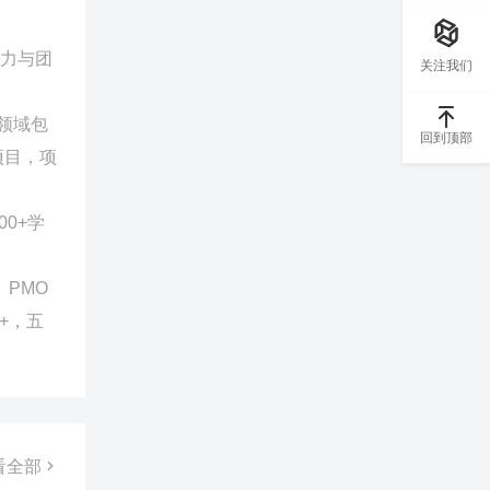
导力与团
关注我们
领域包
回到顶部
项目，项
0+学
PMO
+，五
看全部