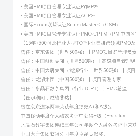
施】 ——中国大唐集团环保工程战略顶层设计项目（中高层项
• 美国PMI项目管理专业认证PgMP®
厂、田家庵电厂及国电南自公司，并与集团中高层管理团队进
• 美国PMI项目管理专业认证ACP®
致认可与发布实施。 【任职水晶石数字集团——构建并运营EPMO体系实现集团化管控】 ——集团EPMO搭建及分布式PMO建设
• 国际Scrum联盟认证Scrum Master®（CSM）
项目（覆盖用户4000人+）：作为PMO负责人及项目经理，利
• 美国PMI项目管理专业认证PMO-CPTM（PMI中
务部门的三层级分布式PMO联动组织，主攻推进与实施落地3大
【15年+500强及行业大型TOP企业集团跨领域PM
曾任：京东集团（世界500强）丨PMO项目群管理负
曾任：中国移动集团（世界500强）丨高级项目管理经
曾任：中国大唐集团（能源行业，世界500强）丨项
曾任：龙湖集团（中国500强）丨项目管理专家
曾任：水晶石数字集团（行业TOP1）丨PMO总监
【任职期间，成绩斐然】
曾在京东连续两年荣获年度绩效A+和A级别；
中国移动年度个人绩效考评中获得E级（Excellent
水晶石数字集团连续三年公司年度个人绩效考评中荣
中国大唐集团获得公司年度卓越贡献奖。