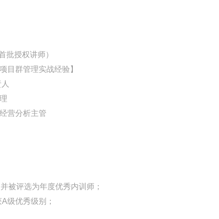
目成员占比80%+）：作为项目经理，带领团队深入一线调研洛阳电
行交流访谈，在半年内推动项目完成一期交付并获得集团领导的一
用半年时间搭建起10人的企业级PMO团队，建立起总部-子公司-业
国区首批授权讲师）
核心模块，覆盖超过4000人+的集团用户规模。
O及项目群管理实战经验】
责人
理
目经营分析主管
），并被评选为年度优秀内训师；
获A级优秀级别；