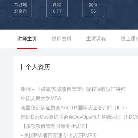
人手少的情况下保质保量达成上线目标，受到事业部总经理的公开
常驻地
课程
案例
目（1.2亿金额）：作为项目集经理，带领百人以上跨物流、
北京市
0 门
56
质性提效交付进程，半年内按期达成对客交付目标，获得集团项目
C流程机制建设（协同3大事业群，覆盖用户5000人+）：作
综部，从0到1创建与推进落地集团科技业务交付流程规范与LTC主业
讲师主页
讲师资料
主讲课程
线上课
湖集团总部——推动传统地产向智能集成解决方案的数智化变革落
（覆盖370家物业车场）：该项目首创“软件定义硬件”改造范
率提升300%，并推动集团成为行业首个实现多品牌车场即插即用
个人资历
（整合8万+摄像头，年降本1080万）：该项目主导自研智能
动192家冠寓门店、28条商业街完成标准化改造，建成住建部首批视频数据治理试点平
张楠－《极简/实战项目管理》版权课程认证讲师
营项目交付与业务指标飞跃】 01-集团项目管理IT信息系统平
中国人民大学MBA
生延期，作为项目经理兼PO带领团队切换为基于Scrum框架
美国培训认证协会AACTP国际认证培训师（ICT）
付上线，获得管理层的一致认可与好评； 02-中国移动手机阅
国际DevOps教练联合会DevOps能力基础认证（FDC
领团队支撑咪咕数媒手机阅读的市场拓展、业务运营和综合服
【多项项目管理国际专业认证】
6%，支撑年度移动收入规模增长30%，客户满意度评分98.7%。 【任职中国大唐集团——主导能源工程战略顶层设计与落
• 美国PMI项目管理专业认证PMP®