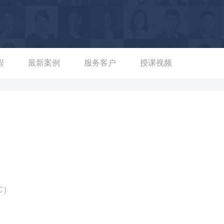
表扬及价值观奖励； 02-京东科技S级跨境电商海外赋能战略项
金融、零售、科技的项目团队攻坚重大卡点问题，在接手两个月内实
最高奖项金项奖及客户高度赞誉表扬； 03-京东科技交付业务LT
为主项目经理，协同数字城市、金融、云计算三大业务板块及集团战
务流程，贯彻科技作为集团TO B业务的总集地位。 【任职龙
程
最新案例
服务客户
授课视频
地】 01-集团数科智能硬件与物联网AIoT停车云平台建设项目
式，打破多家车场品牌私有壁垒，推动部署1550个智能车位，寻车效
接入的房企； 02-集团数科视频AI智联平台技术生态构建项目
终端，打破头部厂商私有云算法绑定，将设备接入成本降低72%，推
台。 【任职中国移动集团——推动产研运
台建设项目（覆盖用户3000+）：该项目因原有的瀑布式管理模式产
的敏捷项目管理方式推进项目，将项目工期从1年压缩至8个月顺利交
读运营支撑项目（覆盖用户7个亿，支撑年度移动收入62个亿）：带
C）
务业务，在项目经理任职两年时间内，实现项目年均用户数增长1
地实