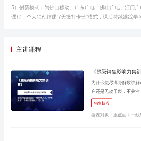
5）创新模式：为佛山移动、广东广电、佛山广电、江门
课程，个人独创结课“7天微打卡营”模式，课后持续跟踪学习
主讲课程
《超级销售影响力集
为什么使尽浑身解数讲解
户还是无动于衷，不关注
响等等？ 这是一门以《
销售技巧
深入探讨了如何通过理解
授课对象：重点面向一线
《影响力》一书中提出的
盟，构成了本课程的重要
效地引导客户决策，增强