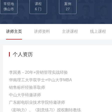
渠道优秀团队；同时在职期间带领团队连续12个季度营销业务达标率保持
常驻地
课程
案例
会，主动开拓辖区内高校新生市场，将整体市场占有率由50%提升到8
佛山市
6 门
27
出色的客户洞察判断能力和营销策划能力—— 高效掌握产品卖点与
对不同客户群体制定个性化解决方案，稳拿高业绩大单： ◆洞察-
的方式接触潜在国企大客户，同时将国企大股东供应商转变为目标客户
讲师主页
讲师资料
主讲课程
线上课程
0万暴增为1100万，增长率达到400%； ◆判断-以招投标获取
大项目参加创业大赛增强自身优势与专业性，最终【售得易】项目
著作权，在牵头广电外包招投标工作时基于此获得加分优势，并通
个人资历
式，开局即锁定胜局，最终为[顺德智能天空企业]拿下1个超千万元的
户：搭建30+微信公众号、金沙企业云盘等等账号，协助[顺德移动公
李国勇－20年+营销管理实战经验
户；从0→1搭建企业宣传的官网、官微，3个月内将新搭建的公司产
华南理工大学双学士+中山大学MBA
品在合作经销商的采购量提升50%。
销售标杆经验萃取师
中山大学特邀讲师
广东邮电职业技术学院特邀讲师
《影响力》、《刻意练习》授权翻转教练