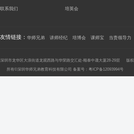
联系我们
培英会
友情链接：
华师兄弟
讲师经纪
培博会
课师宝
当责领导力
深圳市龙华区大浪街道龙观西路与华荣路交汇处-顺泰中晟大厦28-29层 版权
所有©深圳华师兄弟教育科技有限公司 备案号：
粤ICP备12093994号