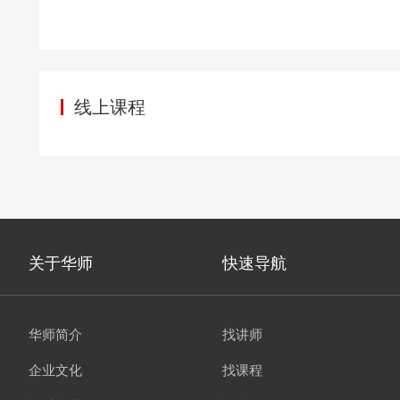
持续建立互动？客户
客户在哪里？新出的
给客户？除了业务交
线上课程
关于华师
快速导航
华师简介
找讲师
企业文化
找课程