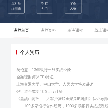
课程。 →返聘3期：曾为光大银行郑州分行，招商银行南京分行、
常驻地
课程
案例
户”的5大智能武器》课程。 →返聘4期：曾为汉口银行、兴
杭州市
6 门
229
巧》课程。 →返聘14期：曾为安徽省宣城农商银行、广发银
《开门红旺季营销策略提升》课程。 →返聘8期：曾为中国建
客户维护和沙龙活动落地》课程。 →返聘6期：曾为中国银行
讲师主页
讲师资料
主讲课程
线上课
求深度挖掘》课程。 →返聘2期：曾为浙江嘉兴海盐农商银行、贵
秒开口话术+微沙龙智能脚本》课程。 →返聘4期：曾为甘肃
务趋势及渠道建设》课程
个人资历
吴艳雯－13年银行一线实战经验
金融理财师(AFP)持证
上海交通大学、中山大学、人民大学特邀讲师
银行混合式学习项目设计师
《赢战山河®——大客户营销全景策略地图》认证导师
——100多家银行合作经历，1000多场银行实战授课