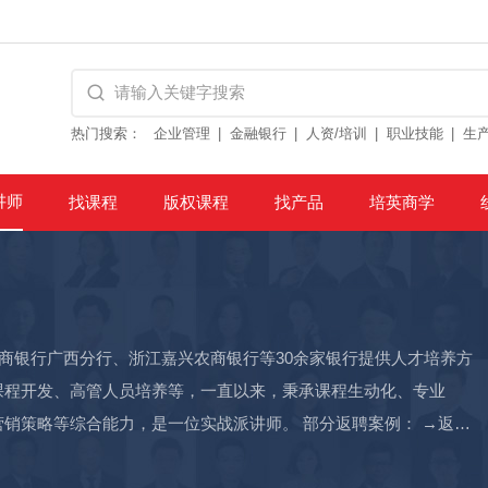
热门搜索：
企业管理
金融银行
人资/培训
职业技能
生
讲师
找课程
版权课程
找产品
培英商学
工商银行广西分行、浙江嘉兴农商银行等30余家银行提供人才培养方
课程开发、高管人员培养等，一直以来，秉承课程生动化、专业
能力，是一位实战派讲师。 部分返聘案例： →返聘
AI外拓作战室：DeepSeek智能规划拜访路线+商户定制话术》