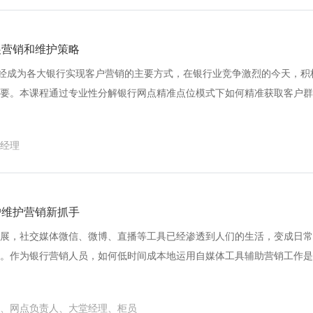
不好，缺抓手？ ● 需务实：培训疲惫，几轮培训后来点新颖又务实的课
展营销和维护策略
已经成为各大银行实现客户营销的主要方式，在银行业竞争激烈的今天，积
要。本课程通过专业性分解银行网点精准点位模式下如何精准获取客户群
案和流程、步骤、工具。按照客户经理日常工作的习惯，根据每天、每周
、沙龙等不同场景营销的手段，有效提升精准客户群体的拓展能力和团队
经理
是将学员日常工作的真实场景作为课程背景和情景模拟演练的基础，真实
通过分步骤的分解其中的营销技巧，使得客户经理理解日常工作中未掌握
同时，专业性分解银行外拓活动的营销技巧，有效提升活动组织能力和团
户维护营销新抓手
展，社交媒体微信、微博、直播等工具已经渗透到人们的生活，变成日常
。作为银行营销人员，如何低时间成本地运用自媒体工具辅助营销工作是
微信进行客户维护和运营有利于将我们的服务和产品批量传递给客户，有
利于对客户实现持续性地渗透。 目前银行面临：高端客户不来网点了，
、网点负责人、大堂经理、柜员