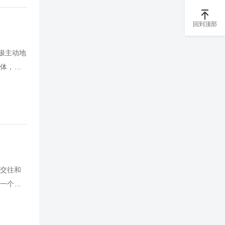
程？有木
回到顶部
极主动地
体，设
、每月
营销能
性的还原
的营销
队外拓
交往和
一个需
利于全
如何才能