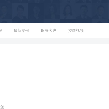
苏州银行讲授《存量激活AI攻坚战：用DeepSeek唤醒“睡眠客
业银行福州分行、恒丰银行杭州分行讲授《存量客户价值提升策略与技
行盘锦分行、中国邮政储蓄银行西安分行、光大银行深圳分行讲授
设银行福建分行、中国银行龙岩分行、中国邮政绍兴分行讲授《存量
重庆分行、登封农商行、云南丽江农商行讲授《拓增量客户经营和需
程
最新案例
服务客户
授课视频
州银行、南充农商行讲授《厅堂流量变业绩：DeepSeek黄金30
兰州农商行、河北保定农商行、天津银行讲授《智能银行时代零售业
经验