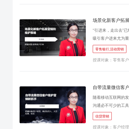
来，打电话激活效果
有
场景化新客户拓
“引进来，走出去”
吸引客户进来尤为重
计有针对性的营销方
零售银行,活动营销
分别对应微信、拜访
授课对象：零售客户
力。 场景化营销就
客户经理工作现状，
技巧，并灵活运用。
营销能力。
自带流量微信客
随着移动互联网的发
沟通必不可少的工具
要掌握的技巧。通过
信贷营销
面覆盖客户群体，有
授课对象：客户经理