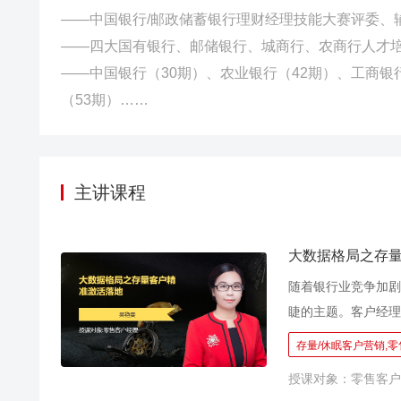
——中国银行/邮政储蓄银行理财经理技能大赛评委、
——四大国有银行、邮储银行、城商行、农商行人才
——中国银行（30期）、农业银行（42期）、工商银
（53期）……
主讲课程
大数据格局之存
随着银行业竞争加剧
睫的主题。客户经理
不可或缺的中坚力量
存量/休眠客户营销,
客户经理团队激活存
授课对象：零售客户
缺客户：没有客户资