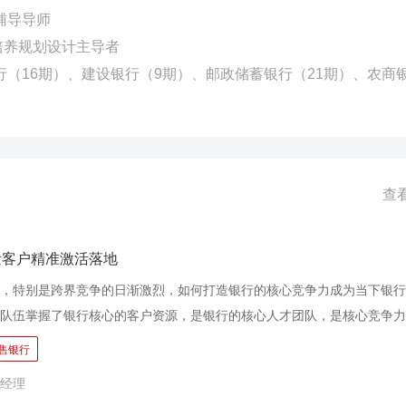
辅导导师
培养规划设计主导者
行（16期）、建设银行（9期）、邮政储蓄银行（21期）、农商
查
量客户精准激活落地
，特别是跨界竞争的日渐激烈，如何打造银行的核心竞争力成为当下银行
队伍掌握了银行核心的客户资源，是银行的核心人才团队，是核心竞争力
。如何有效挖掘系统内的存量客户是客户经理的核心工作重点，本课程主
零售银行
量客户，掌握客户维护的方法和技巧。 您的客户经理团队是否面临以下困惑
经理
源，不知道从何下手寻找客户? 怎么办？ ● 缺抓手：沉睡客户太多，管