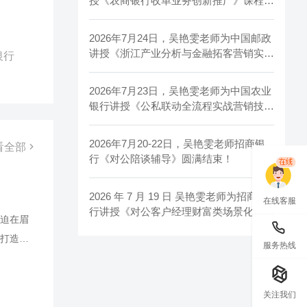
授《农商银行收单业务创新推广》课程，
圆满交付！
2026年7月24日，吴艳雯老师为中国邮政
讲授《浙江产业分析与金融拓客营销实战
银行
培训》，圆满交付！
2026年7月23日，吴艳雯老师为中国农业
银行讲授《公私联动全流程实战营销技巧
提升》课程，圆满交付！
2026年7月20-22日，吴艳雯老师招商银
看全部
行《对公陪谈辅导》圆满结束！
2026 年 7 月 19 日 吴艳雯老师为招商银
在线客服
行讲授《对公客户经理财富类场景化获客
迫在眉
和营销策略》
打造中
服务热线
要带领
? ●
关注我们
理不过