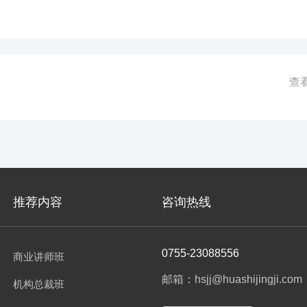
经理管户客户很多，如何才能够全面覆盖？现有打客户的产品渗透率还不
产品和活动，如何让更多客户深度知晓？我们的产品这么多，如何快速批
易数据，我们还了解客户哪些信息？
查
推荐内容
咨询热线
0755-23088556
商业讲师班
邮箱：hsjj@huashijingji.com
机构总裁班