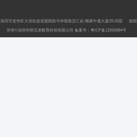
深圳市龙华区大浪街道龙观西路与华荣路交汇处-顺泰中晟大厦28-29层 版权
所有©深圳华师兄弟教育科技有限公司 备案号：
粤ICP备12093994号