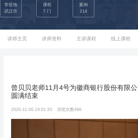
习矩阵”，灵活运用剧本杀、沙盘推演、翻转课堂等创新形式，结合
常驻地
课程
案例
知、压力管理等核心能力。典型课程《职场局中局》系列通过情景
武汉市
7 门
214
能力，广受企业高管与新生代员工好评。
讲师主页
讲师资料
主讲课程
线上课程
曾贝贝老师11月4号为徽商银行股份有限
圆满结束
2025-11-05 19:01:33
浏览次数486