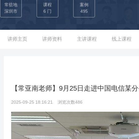
期。招商银行苏州分行6期。主导「AI+Office」智能办公系统落
常驻地
课程
案例
能、办公提效三大场景论沉淀。 辅导超过100位财务人员的Excel
深圳市
6 门
495
基本的Excel技能远远不能满足工作的需求。常老师和100多位
的数据处理流程，将财务人员的每月制表完成时间平均缩减了10个小
薄片培训PPT制作技巧，帮助2期共50位PPT重度使用者梳理了正
讲师主页
讲师资料
主讲课程
线上课程
业专属素材库。经过培训，PPT制作效率得到了显著提高，原来1天
意； 8家知名企业长期合作PPT设计师：曾为华为、中兴通讯、中广
公司）设计品宣PPT；为茅台、钓鱼台国宾酒、中山大学附属医院
报PPT； 线上授课人数超过10万人次：腾讯课堂、网易课堂、荔枝
份。 曾为1000多位职场精英+200多位企业内训师进行专项办公
【常亚南老师】9月25日走进中国电信某
计能力，帮助培训师梳理打造自己的课件内容，自主设计1000套以
2025-09-25 18:16:21
浏览次数486