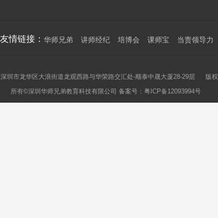
友情链接：
华师兄弟
讲师经纪
培博会
课师宝
当责领导力
深圳市龙华区大浪街道龙观西路与华荣路交汇处-顺泰中晟大厦28-29层 版权
所有©深圳华师兄弟教育科技有限公司 备案号：
粤ICP备12093994号