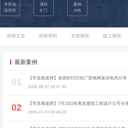
期。招商银行苏州分行6期。主导「AI+Office」智能办公系统落
常驻地
课程
案例
能、办公提效三大场景论沉淀。 辅导超过100位财务人员的Excel
深圳市
6 门
495
基本的Excel技能远远不能满足工作的需求。常老师和100多位
的数据处理流程，将财务人员的每月制表完成时间平均缩减了10个小
薄片培训PPT制作技巧，帮助2期共50位PPT重度使用者梳理了正
讲师主页
讲师资料
主讲课程
线上课程
业专属素材库。经过培训，PPT制作效率得到了显著提高，原来1天
意； 8家知名企业长期合作PPT设计师：曾为华为、中兴通讯、中广
公司）设计品宣PPT；为茅台、钓鱼台国宾酒、中山大学附属医院
最新案例
报PPT； 线上授课人数超过10万人次：腾讯课堂、网易课堂、荔枝
份。 曾为1000多位职场精英+200多位企业内训师进行专项办公
【常亚南老师】老师8月5日给广西电网某供电局分享
01
计能力，帮助培训师梳理打造自己的课件内容，自主设计1000套以
2026-08-07 10:47:35
【常亚南老师】7月23日给奥意建筑工程设计公司分享《
02
2026-07-24 08:49:18