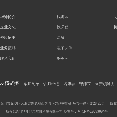
华师简介
找讲师
企业文化
找课程
资质证书
课派
业务范畴
电子课件
联系我们
培英会
友情链接：
华师兄弟
讲师经纪
培博会
课师宝
当责领导力
深圳市龙华区大浪街道龙观西路与华荣路交汇处-顺泰中晟大厦28-29层 版权
所有©深圳华师兄弟教育科技有限公司 备案号：
粤ICP备12093994号