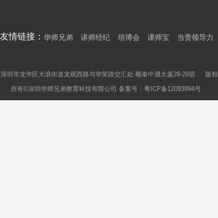
友情链接：
华师兄弟
讲师经纪
培博会
课师宝
当责领导力
深圳市龙华区大浪街道龙观西路与华荣路交汇处-顺泰中晟大厦28-29层 版权
所有©深圳华师兄弟教育科技有限公司 备案号：
粤ICP备12093994号