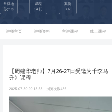
另辟新产品线开发汽车冲压零部件，经一年的努力，初见成效，为
常驻地
课程
案例
织架构进行必要调整，同时进行核心团队培养，亲自培训，打造新团
苏州市
14 门
397
营官COO，任职期间，老师带领团队进行车间改造，重新布局产线
月内成功实现连接器事业部产量翻三番，使亏损一年的事业部快速
盾，开展多梯次培训，和团队建设活动，最终使团队消除隔阂，形成
讲师主页
讲师资料
主讲课程
线上课程
队推动集团公司实施精益生产，并搭建精益生产体系框架，培养多批
推进精益活动进行降本增效，实现企业年收益1100万元，实现了质
【周建华老师】7月26-27日受邀为千李
升》课程
2025-07-30 20:13:53
浏览次数486