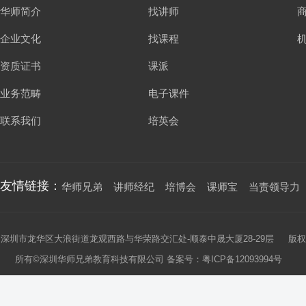
华师简介
找讲师
企业文化
找课程
资质证书
课派
业务范畴
电子课件
联系我们
培英会
友情链接：
华师兄弟
讲师经纪
培博会
课师宝
当责领导力
深圳市龙华区大浪街道龙观西路与华荣路交汇处-顺泰中晟大厦28-29层 版权
所有©深圳华师兄弟教育科技有限公司 备案号：
粤ICP备12093994号