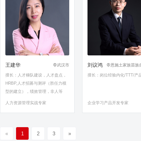
王建华
刘议鸿
武汉市
恩施土家族苗族
擅长：人才梯队建设，人才盘点，
擅长：岗位经验内化/TTT/产
HRBP,人才招募与测评（胜任力模
型的建立），绩效管理，非人等
人力资源管理实战专家
企业学习产品开发专家
«
1
2
3
»