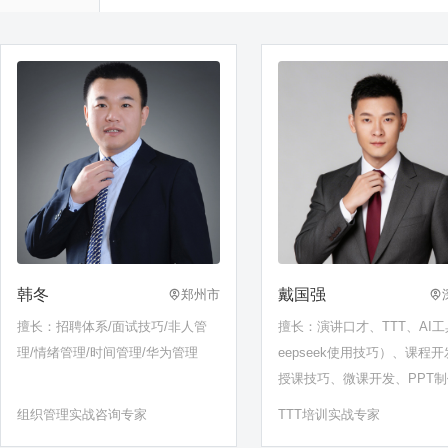
韩冬
戴国强
郑州市
擅长：招聘体系/面试技巧/非人管
擅长：演讲口才、TTT、AI工
理/情绪管理/时间管理/华为管理
eepseek使用技巧）、课程
授课技巧、微课开发、PPT
结构性思维、经验萃取、工作
组织管理实战咨询专家
TTT培训实战专家
报……