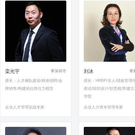
应用……
栾光宇
刘冰
深圳市
擅长：人才梯队建设/精准招聘/金
擅长：HRBP/非人/绩效管理/
牌销售/构建岗位胜任力模型
面试/组织设计/职责梳理/建
学院
企业人才管理实战专家
企业人力资本管理专家