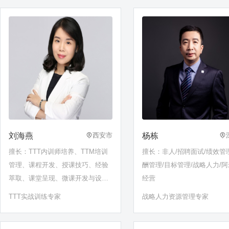
刘海燕
杨栋
西安市
擅长：TTT内训师培养、TTM培训
擅长：非人/招聘面试/绩效管
管理、课程开发、授课技巧、经验
酬管理/目标管理/战略人力/
萃取、课堂呈现、微课开发与设
经营
计、PPT制作、工作汇报、公众演
TTT实战训练专家
战略人力资源管理专家
讲、结构化思维、OFFICE/WPS软
件操作、人工智能在现代企业中的