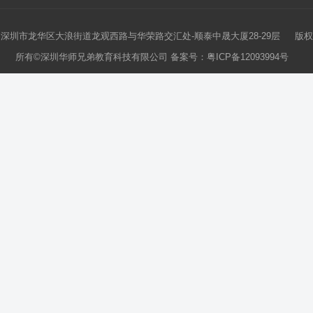
深圳市龙华区大浪街道龙观西路与华荣路交汇处-顺泰中晟大厦28-29层 版权
所有©深圳华师兄弟教育科技有限公司 备案号：
粤ICP备12093994号